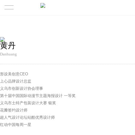
首页
成功案例
黄丹
关于
Danhuang
关于我们
形设美创意CEO
上心品牌设计总监
精英团队
义乌市创新设计协会理事
第十届中国国际动漫节主题海报设计 一等奖
最新观点
义乌市土特产包装设计大赛 银奖
花瓣签约设计师
核心业务
超人气设计论坛站酷优秀设计师
红动中国每周一星
联系我们