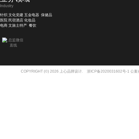
Industry
针织 文化党建 五金电器 保健品
医院 民宿酒店 化妆品
电商 文旅土特产 餐饮
总监微信
直线
COPYRIGHT (©) 2026 上心品牌设计.
浙ICP备2020031602号-1 公案