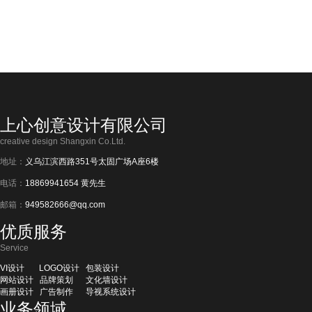
上心创意设计有限公司
creative design Shangxin Co.Ltd.
地址：
义乌江滨西路351号太固广场A座6楼
电话：
18869941654 黄先生
邮箱：
949582666@qq.com
优质服务
Service
VI设计
LOGO设计
包装设计
网站设计
品牌策划
文化墙设计
画册设计
广告制作
导视系统设计
业务领域