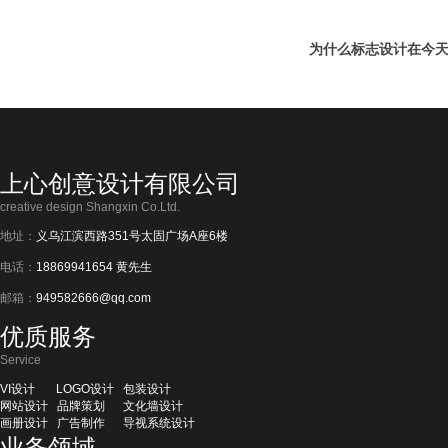
上心创意设计有限公司
creative design Shangxin Co.Ltd.
地址：
义乌江滨西路351号太固广场A座6楼
电话：
18869941654 黄先生
邮箱：
949582666@qq.com
优质服务
Service
VI设计
LOGO设计
包装设计
网站设计
品牌策划
文化墙设计
画册设计
广告制作
导视系统设计
业务领域