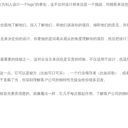
别人设计一个logo”的事实，这不仅对设计师来说是一个挑战，对顾客来说
面地了解他们。深入了解他们，和他们谈谈你的项目。倾听他们的意见，并
来决定你的设计。你要做的是试着从观众的角度理解你的项目，然后把设计工
重要的技能之一。这对企业主来说也是宝贵的经验，不仅适用于设计，也适
记这一点。它可以是秘方（比如可口可乐），一个行业领导者（比如谷歌），或
过于直截了当，但深刻理解客户公司的独特性无疑会给你很多启发。
时候首先要弄清楚的。就像魔法一样，它几乎每次都起作用。了解客户公司的独