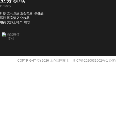
Industry
针织 文化党建 五金电器 保健品
医院 民宿酒店 化妆品
电商 文旅土特产 餐饮
总监微信
直线
COPYRIGHT (©) 2026 上心品牌设计.
浙ICP备2020031602号-1 公案