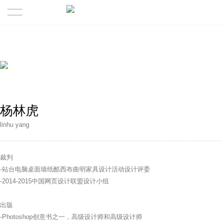
首页
成功案例
关于
杨林虎
关于我们
linhu yang
精英团队
裁判
最新观点
-站台电脑桌面墙纸酷西布曲明家具设计活动设计评委
-2014-2015中国网页设计联盟设计小组
核心业务
出版
联系我们
-Photoshop创意书之一，高级设计师和高级设计师