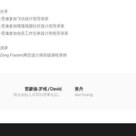
合作伙伴
分享
-受邀参加飞信设计指导讲座
-受邀参加嘎嘎视频社区设计指导讲座
-受邀参加创意工作坊来设计和指导讲座
演讲
Zeng Frasers网页设计师高级课程讲师
雷蒙德·罗维 / David
黄丹
联合创始人/CEO/理事会总监
dan huang