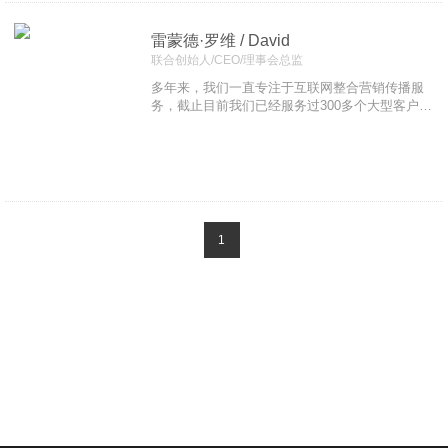
合作伙伴
雷蒙德·罗维 / David
联合创始人/CEO/理事会总监
多年来，我们一直专注于互联网整合营销传播服
务，截止目前我们已经服务过300多个大型客户。
不论是品牌官网、企业官网、还是信息应用平
台，我们都能提供精确的策划方案和视觉设计方
案。
1