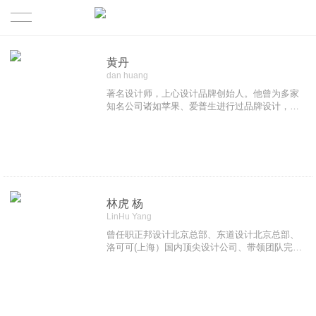
首页
黄丹
dan huang
成功案例
著名设计师，上心设计品牌创始人。他曾为多家
知名公司诸如苹果、爱普生进行过品牌设计，其
作品在欧洲和国内外赢得众多奖项！
关于
关于我们
精英团队
林虎 杨
LinHu Yang
最新观点
曾任职正邦设计北京总部、东道设计北京总部、
洛可可(上海）国内顶尖设计公司、带领团队完成
诸多品牌项目，多次获得国内设计大奖。
核心业务
联系我们